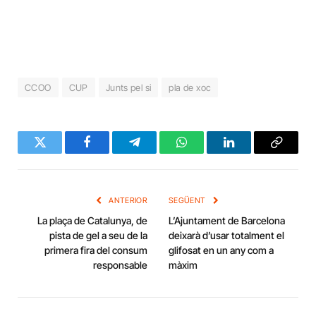
CCOO
CUP
Junts pel si
pla de xoc
Twitter
Facebook
Telegram
WhatsApp
LinkedIn
Copy
Link
ANTERIOR
SEGÜENT
La plaça de Catalunya, de
L’Ajuntament de Barcelona
pista de gel a seu de la
deixarà d’usar totalment el
primera fira del consum
glifosat en un any com a
responsable
màxim