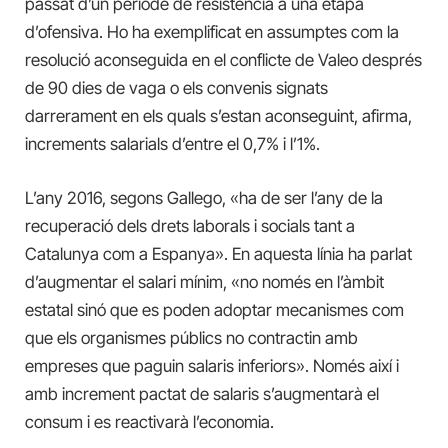
passat d’un període de resistència a una etapa
d’ofensiva. Ho ha exemplificat en assumptes com la
resolució aconseguida en el conflicte de Valeo després
de 90 dies de vaga o els convenis signats
darrerament en els quals s’estan aconseguint, afirma,
increments salarials d’entre el 0,7% i l’1%.
L’any 2016, segons Gallego, «ha de ser l’any de la
recuperació dels drets laborals i socials tant a
Catalunya com a Espanya». En aquesta línia ha parlat
d’augmentar el salari mínim, «no només en l’àmbit
estatal sinó que es poden adoptar mecanismes com
que els organismes públics no contractin amb
empreses que paguin salaris inferiors». Només així i
amb increment pactat de salaris s’augmentarà el
consum i es reactivarà l’economia.