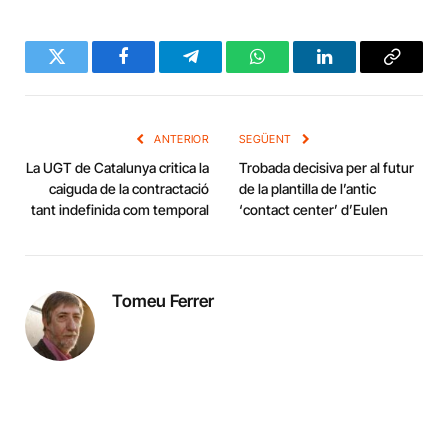
Twitter
Facebook
Telegram
WhatsApp
LinkedIn
Copy
Link
ANTERIOR
SEGÜENT
La UGT de Catalunya critica la
Trobada decisiva per al futur
caiguda de la contractació
de la plantilla de l’antic
tant indefinida com temporal
‘contact center’ d’Eulen
Tomeu Ferrer