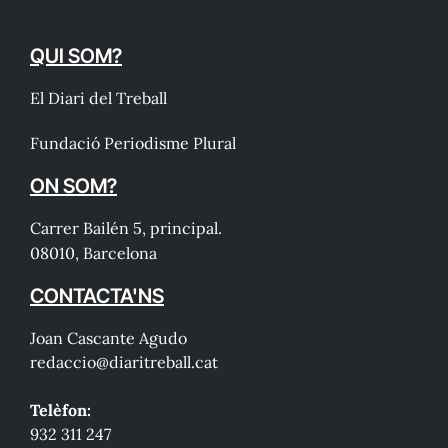
QUI SOM?
El Diari del Treball
Fundació Periodisme Plural
ON SOM?
Carrer Bailén 5, principal.
08010, Barcelona
CONTACTA'NS
Joan Cascante Agudo
redaccio@diaritreball.cat
Telèfon:
932 311 247