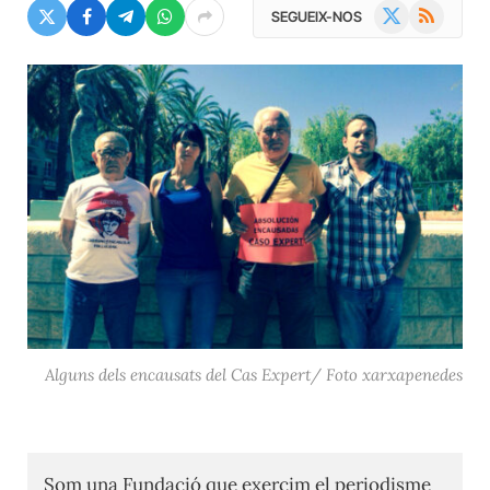
X
RSS
SEGUEIX-NOS
(Twitter)
Alguns dels encausats del Cas Expert/ Foto xarxapenedes
Som una Fundació que exercim el periodisme