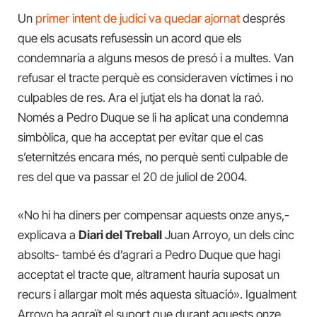
Un
primer intent de judici va quedar ajornat
després
que els acusats refusessin un acord que els
condemnaria a alguns mesos de presó i a multes. Van
refusar el tracte perquè es consideraven víctimes i no
culpables de res. Ara el jutjat els ha donat la raó.
Només a Pedro Duque se li ha aplicat una condemna
simbòlica, que ha acceptat per evitar que el cas
s’eternitzés encara més, no perquè senti culpable de
res del que va passar el 20 de juliol de 2004.
«No hi ha diners per compensar aquests onze anys,-
explicava a
Diari del Treball
Juan Arroyo, un dels cinc
absolts- també és d’agrari a Pedro Duque que hagi
acceptat el tracte que, altrament hauria suposat un
recurs i allargar molt més aquesta situació». Igualment
Arroyo ha agraït el suport que durant aquests onze