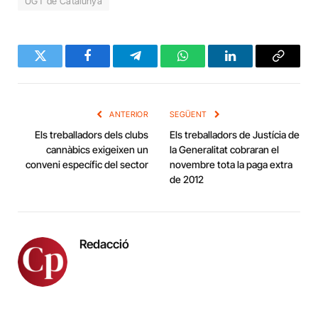
UGT de Catalunya
Twitter
Facebook
Telegram
WhatsApp
LinkedIn
Copy
Link
ANTERIOR
SEGÜENT
Els treballadors dels clubs
Els treballadors de Justícia de
cannàbics exigeixen un
la Generalitat cobraran el
conveni específic del sector
novembre tota la paga extra
de 2012
Redacció