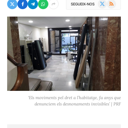
X
RSS
SEGUEIX-NOS
(Twitter)
‘Els moviments pel dret a l’habitatge, fa anys que
denunciem els desnonaments invisibles’ | PRF