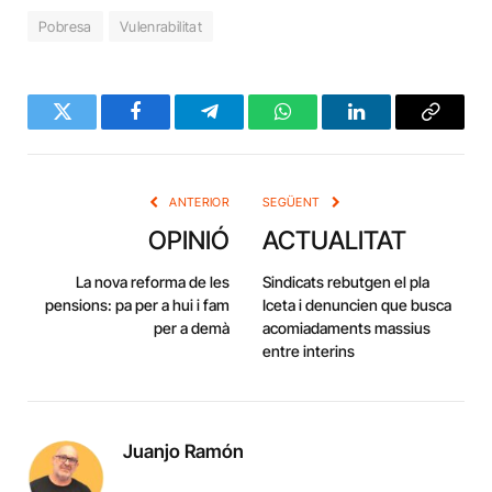
Pobresa
Vulenrabilitat
Twitter
Facebook
Telegram
WhatsApp
LinkedIn
Copy
Link
ANTERIOR
SEGÜENT
OPINIÓ
ACTUALITAT
La nova reforma de les
Sindicats rebutgen el pla
pensions: pa per a hui i fam
Iceta i denuncien que busca
per a demà
acomiadaments massius
entre interins
Juanjo Ramón