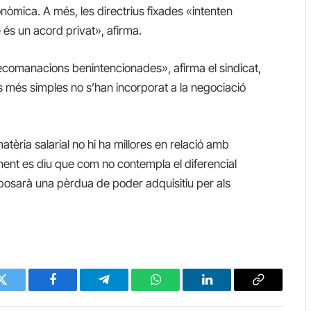
nòmica. A més, les directrius fixades «intenten
e és un acord privat», afirma.
recomanacions benintencionades», afirma el sindicat,
 més simples no s’han incorporat a la negociació
tèria salarial no hi ha millores en relació amb
ment es diu que com no contempla el diferencial
uposarà una pèrdua de poder adquisitiu per als
Twitter
Facebook
Telegram
WhatsApp
LinkedIn
Copy