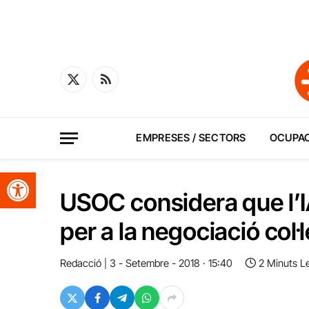
X
RSS
(Twitter)
EMPRESES / SECTORS
OCUPA
Obre la barra d'eines
USOC considera que l’I
per a la negociació col·
Redacció
3 - Setembre - 2018 · 15:40
2 Minuts L