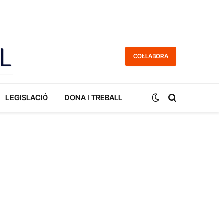
COL·LABORA
LEGISLACIÓ
DONA I TREBALL