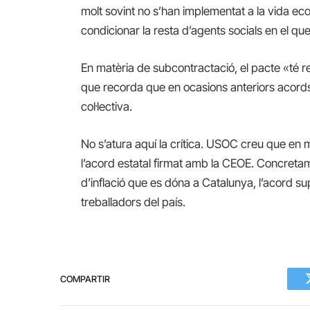
molt sovint no s’han implementat a la vida eco
condicionar la resta d’agents socials en el qu
En matèria de subcontractació, el pacte «té 
que recorda que en ocasions anteriors acords
col·lectiva.
No s’atura aquí la crítica. USOC creu que en ma
l’acord estatal firmat amb la CEOE. Concreta
d’inflació que es dóna a Catalunya, l’acord s
treballadors del país.
COMPARTIR