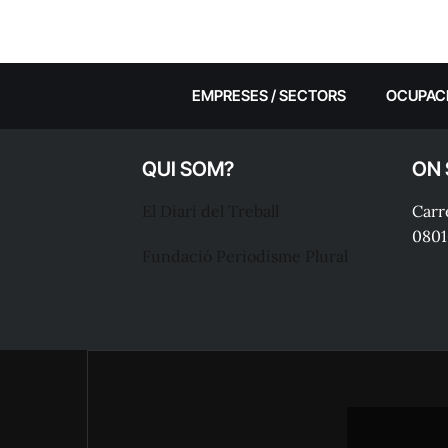
EMPRESES / SECTORS
OCUPAC
QUI SOM?
ON
El Diari del Treball
Carre
0801
Fundació Periodisme Plural