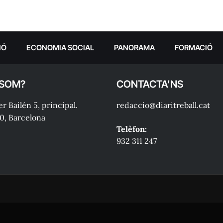
IÓ
ECONOMIA SOCIAL
PANORAMA
FORMACIÓ
 SOM?
CONTACTA'NS
r Bailén 5, principal.
redaccio@diaritreball.cat
0, Barcelona
Telèfon:
932 311 247