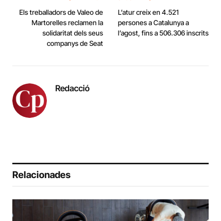
Els treballadors de Valeo de
L’atur creix en 4.521
Martorelles reclamen la
persones a Catalunya a
solidaritat dels seus
l’agost, fins a 506.306 inscrits
companys de Seat
Redacció
Relacionades