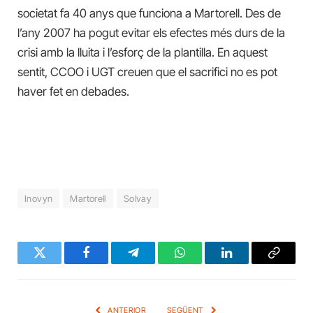
societat fa 40 anys que funciona a Martorell. Des de
l’any 2007 ha pogut evitar els efectes més durs de la
crisi amb la lluita i l’esforç de la plantilla. En aquest
sentit, CCOO i UGT creuen que el sacrifici no es pot
haver fet en debades.
Inovyn
Martorell
Solvay
Twitter
Facebook
Telegram
WhatsApp
LinkedIn
Copy
Link
ANTERIOR
SEGÜENT