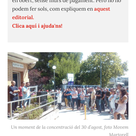
en obert, sense murs de pagament. Però no ho
podem fer sols, com expliquem en
aquest
editorial.
Clica aquí i ajuda'ns!
Un moment de la concentració del 30 d’agost, foto Movem
Martorell