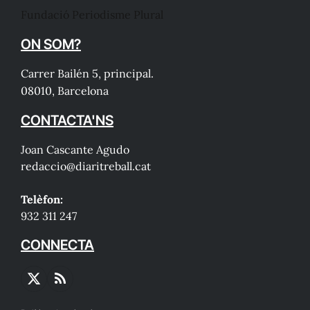
Fundació Periodisme Plural
ON SOM?
Carrer Bailén 5, principal.
08010, Barcelona
CONTACTA'NS
Joan Cascante Agudo
redaccio@diaritreball.cat
Telèfon:
932 311 247
CONNECTA
X
RSS
(Twitter)