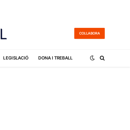
COL·LABORA
LEGISLACIÓ
DONA I TREBALL