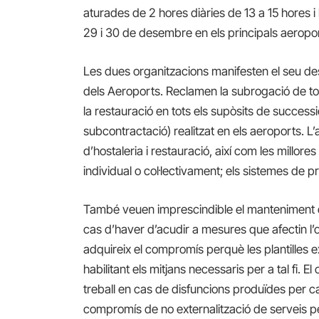
aturades de 2 hores diàries de 13 a 15 hores i 
29 i 30 de desembre en els principals aeropo
Les dues organitzacions manifesten el seu desa
dels Aeroports. Reclamen la subrogació de tot el
la restauració en tots els supòsits de success
subcontractació) realitzat en els aeroports. L’
d’hostaleria i restauració, així com les millor
individual o col·lectivament; els sistemes de p
També veuen imprescindible el manteniment del
cas d’haver d’acudir a mesures que afectin l’
adquireix el compromís perquè les plantilles e
habilitant els mitjans necessaris per a tal fi.
treball en cas de disfuncions produïdes per ca
compromís de no externalització de serveis pe