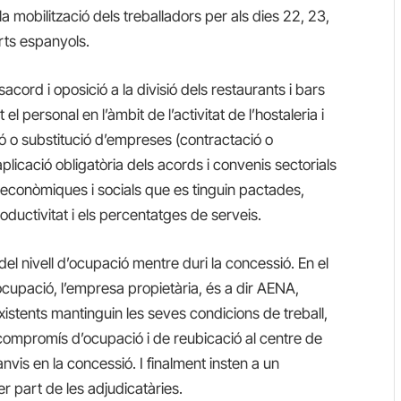
la mobilització dels treballadors per als dies 22, 23,
rts espanyols.
cord i oposició a la divisió dels restaurants i bars
 personal en l’àmbit de l’activitat de l’hostaleria i
ió o substitució d’empreses (contractació o
aplicació obligatòria dels acords i convenis sectorials
es econòmiques i socials que es tinguin pactades,
roductivitat i els percentatges de serveis.
 nivell d’ocupació mentre duri la concessió. En el
ocupació, l’empresa propietària, és a dir AENA,
xistents mantinguin les seves condicions de treball,
 El compromís d’ocupació i de reubicació al centre de
nvis en la concessió. I finalment insten a un
r part de les adjudicatàries.