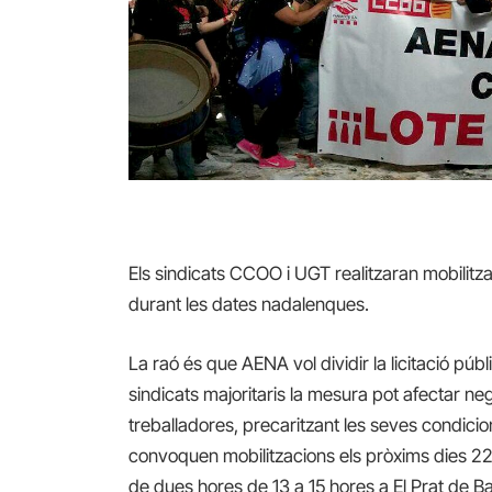
Els sindicats CCOO i UGT realitzaran mobilitza
durant les dates nadalenques.
La raó és que
AENA vol dividir la licitació púb
sindicats majoritaris la mesura pot afectar neg
treballadores, precaritzant les seves condicio
convoquen mobilitzacions els pròxims dies 2
de dues hores de 13 a 15 hores a El Prat de Ba