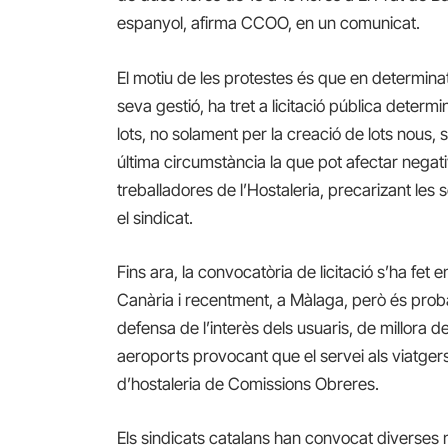
espanyol, afirma CCOO, en un comunicat.
El motiu de les protestes és que en determin
seva gestió, ha tret a licitació pública deter
lots, no solament per la creació de lots nous, s
última circumstància la que pot afectar negativ
treballadores de l’Hostaleria, precarizant les
el sindicat.
Fins ara, la convocatòria de licitació s’ha fe
Canària i recentment, a Màlaga, però és prob
defensa de l’interès dels usuaris, de millora del
aeroports provocant que el servei als viatgers
d’hostaleria de Comissions Obreres.
Els sindicats catalans han convocat diverses mo