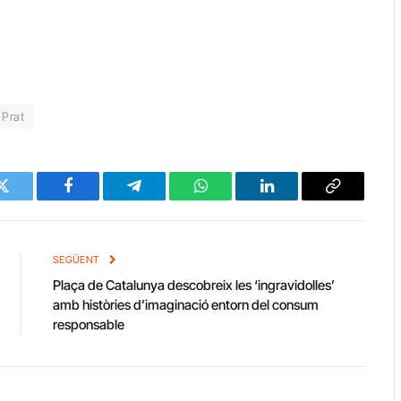
 Prat
Twitter
Facebook
Telegram
WhatsApp
LinkedIn
Copy
Link
SEGÜENT
Plaça de Catalunya descobreix les ‘ingravidolles’
amb històries d’imaginació entorn del consum
responsable