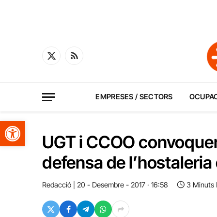
X
RSS
(Twitter)
EMPRESES / SECTORS
OCUPA
Obre la barra d'eines
UGT i CCOO convoquen 
defensa de l’hostaleria 
Redacció
20 - Desembre - 2017 · 16:58
3 Minuts 