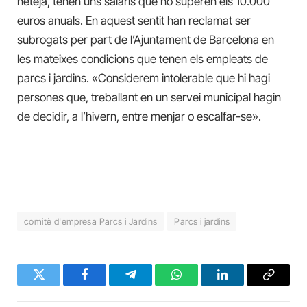
neteja, tenen uns salaris que no superen els 10.000
euros anuals. En aquest sentit han reclamat ser
subrogats per part de l’Ajuntament de Barcelona en
les mateixes condicions que tenen els empleats de
parcs i jardins. «Considerem intolerable que hi hagi
persones que, treballant en un servei municipal hagin
de decidir, a l’hivern, entre menjar o escalfar-se».
comitè d'empresa Parcs i Jardins
Parcs i jardins
Twitter
Facebook
Telegram
WhatsApp
LinkedIn
Copy
Link