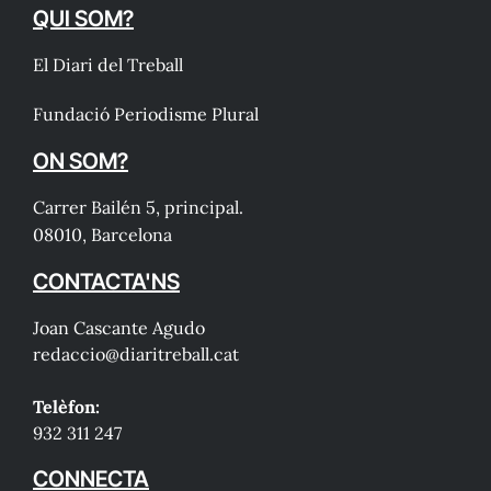
QUI SOM?
El Diari del Treball
Fundació Periodisme Plural
ON SOM?
Carrer Bailén 5, principal.
08010, Barcelona
CONTACTA'NS
Joan Cascante Agudo
redaccio@diaritreball.cat
Telèfon:
932 311 247
CONNECTA