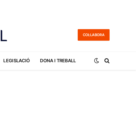
COL·LABORA
LEGISLACIÓ
DONA I TREBALL