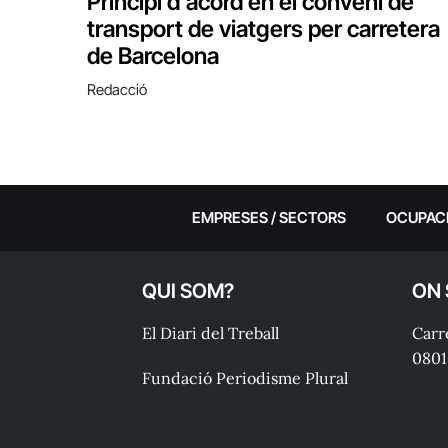
Principi d’acord en el conveni de
transport de viatgers per carretera
de Barcelona
Redacció
EMPRESES / SECTORS
OCUPAC
QUI SOM?
ON
El Diari del Treball
Carre
0801
Fundació Periodisme Plural