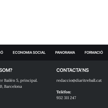
IÓ
ECONOMIA SOCIAL
PANORAMA
FORMACIÓ
 SOM?
CONTACTA'NS
r Bailén 5, principal.
redaccio@diaritreball.cat
0, Barcelona
Telèfon:
932 311 247