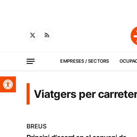
X
RSS
(Twitter)
EMPRESES / SECTORS
OCUPA
Obre la barra d'eines
Viatgers per carrete
BREUS