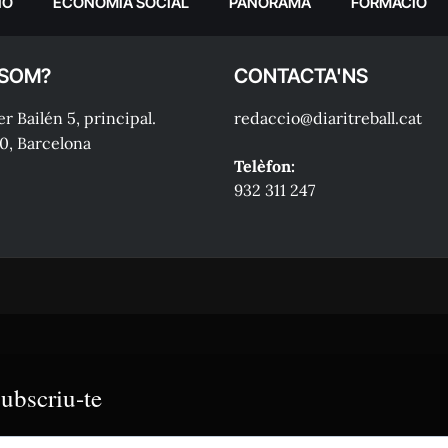
IÓ
ECONOMIA SOCIAL
PANORAMA
FORMACIÓ
 SOM?
CONTACTA'NS
r Bailén 5, principal.
redaccio@diaritreball.cat
0, Barcelona
Telèfon:
932 311 247