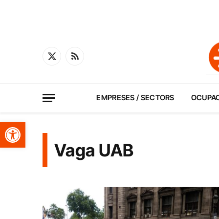
X
RSS
(Twitter)
EMPRESES / SECTORS
OCUPA
Obre la barra d'eines
Vaga UAB