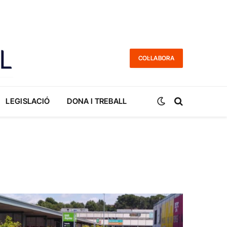
COL·LABORA
LEGISLACIÓ
DONA I TREBALL