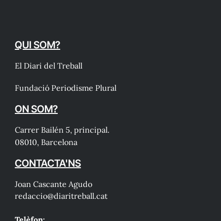
QUI SOM?
El Diari del Treball
Fundació Periodisme Plural
ON SOM?
Carrer Bailén 5, principal.
08010, Barcelona
CONTACTA'NS
Joan Cascante Agudo
redaccio@diaritreball.cat
Telèfon: