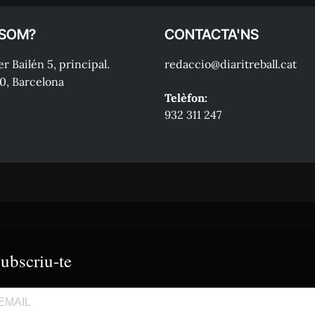
 SOM?
CONTACTA'NS
r Bailén 5, principal.
redaccio@diaritreball.cat
0, Barcelona
Telèfon:
932 311 247