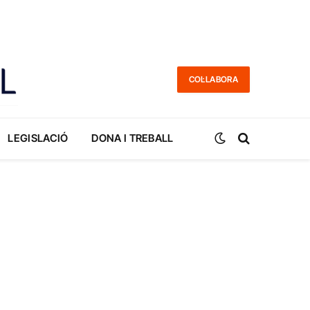
COL·LABORA
LEGISLACIÓ
DONA I TREBALL