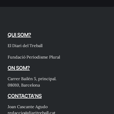
QUI SOM?
El Diari del Treball
Fundació Periodisme Plural
ON SOM?
Carrer Bailén 5, principal.
08010, Barcelona
CONTACTA'NS
Joan Cascante Agudo
redaccio@diaritreball.cat