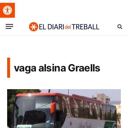
Obre la barra d'eines
vaga alsina Graells