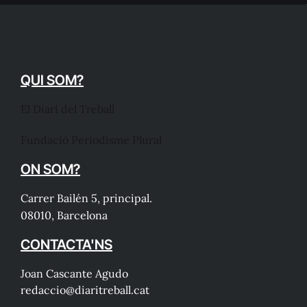
QUI SOM?
El Diari del Treball
Fundació Periodisme Plural
ON SOM?
Carrer Bailén 5, principal.
08010, Barcelona
CONTACTA'NS
Joan Cascante Agudo
redaccio@diaritreball.cat