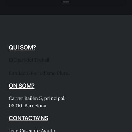
QUI SOM?
El Diari del Treball
Fundació Periodisme Plural
ON SOM?
Carrer Bailén 5, principal.
08010, Barcelona
CONTACTA'NS
Joan Cascante Agudo