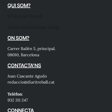
QUI SOM?
El Diari del Treball
Fundació Periodisme Plural
ON SOM?
Carrer Bailén 5, principal.
08010, Barcelona
CONTACTA'NS
Joan Cascante Agudo
redaccio@diaritreball.cat
Telèfon:
932 311 247
CONNECTA