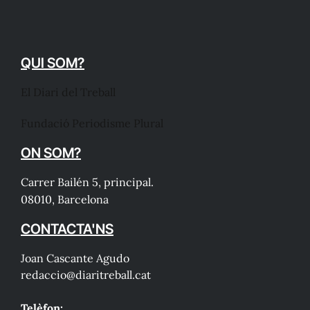
QUI SOM?
El Diari del Treball
Fundació Periodisme Plural
ON SOM?
Carrer Bailén 5, principal.
08010, Barcelona
CONTACTA'NS
Joan Cascante Agudo
redaccio@diaritreball.cat
Telèfon: