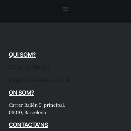
QUI SOM?
El Diari del Treball
Fundació Periodisme Plural
ON SOM?
Carrer Bailén 5, principal.
08010, Barcelona
CONTACTA'NS