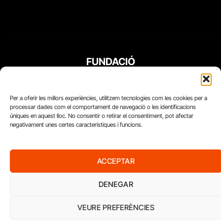
FUNDACIÓ
PERIODISME
PLURAL
Per a oferir les millors experiències, utilitzem tecnologies com les cookies per a
processar dades com el comportament de navegació o les identificacions
úniques en aquest lloc. No consentir o retirar el consentiment, pot afectar
negativament unes certes característiques i funcions.
ACCEPTAR
DENEGAR
VEURE PREFERÈNCIES
Diari del Treball, 2026