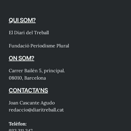
QUI SOM?
El Diari del Treball
Fundació Periodisme Plural
ON SOM?
Carrer Bailén 5, principal.
08010, Barcelona
CONTACTA'NS
Joan Cascante Agudo
redaccio@diaritreball.cat
Telèfon:
932 311 247