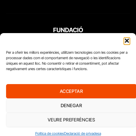
FUNDACIÓ
PERIODISME
PLURAL
Per a oferir les millors experiències, utilitzem tecnologies com les cookies per a
processar dades com el comportament de navegació o les identificacions
úniques en aquest lloc. No consentir o retirar el consentiment, pot afectar
negativament unes certes característiques i funcions.
ACCEPTAR
DENEGAR
VEURE PREFERÈNCIES
Diari del Treball, 2026
Política de cookies
Declaració de privadesa