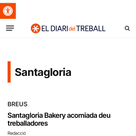
Obre la barra d'eines
Santagloria
BREUS
Santagloria Bakery acomiada deu
treballadores
Redacció