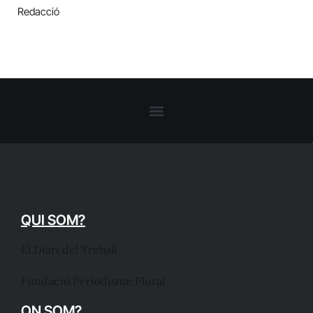
Redacció
QUI SOM?
El Diari del Treball
Fundació Periodisme Plural
ON SOM?