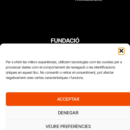
FUNDACIÓ
PERIODISME
PLURAL
Per a oferir les millors experiències, utilitzem tecnologies com les cookies per a
processar dades com el comportament de navegació o les identificacions
úniques en aquest lloc. No consentir o retirar el consentiment, pot afectar
negativament unes certes característiques i funcions.
ACCEPTAR
DENEGAR
VEURE PREFERÈNCIES