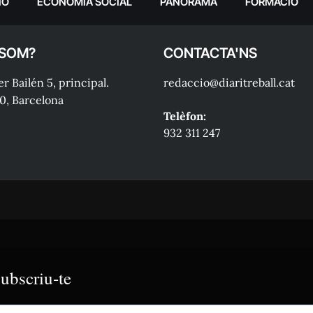
IÓ
ECONOMIA SOCIAL
PANORAMA
FORMACIÓ
 SOM?
CONTACTA'NS
r Bailén 5, principal.
redaccio@diaritreball.cat
0, Barcelona
Telèfon:
932 311 247