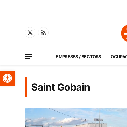
X
RSS
(Twitter)
EMPRESES / SECTORS
OCUPA
Obre la barra d'eines
Saint Gobain