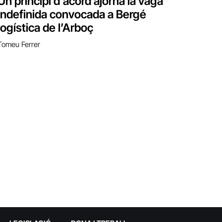
Un principi d’acord ajorna la vaga
indefinida convocada a Bergé
logística de l’Arboç
Tomeu Ferrer