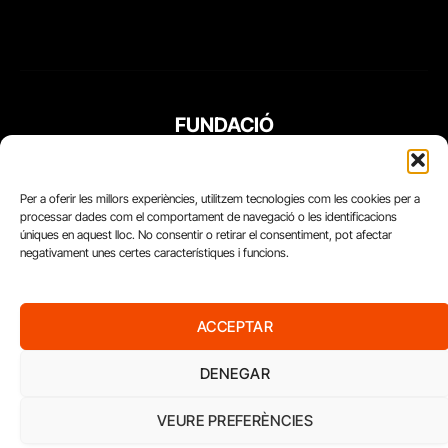
FUNDACIÓ
PERIODISME
PLURAL
Per a oferir les millors experiències, utilitzem tecnologies com les cookies per a
processar dades com el comportament de navegació o les identificacions
úniques en aquest lloc. No consentir o retirar el consentiment, pot afectar
negativament unes certes característiques i funcions.
ACCEPTAR
DENEGAR
VEURE PREFERÈNCIES
Diari del Treball, 2026