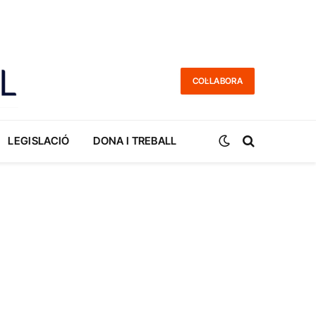
COL·LABORA
LEGISLACIÓ
DONA I TREBALL