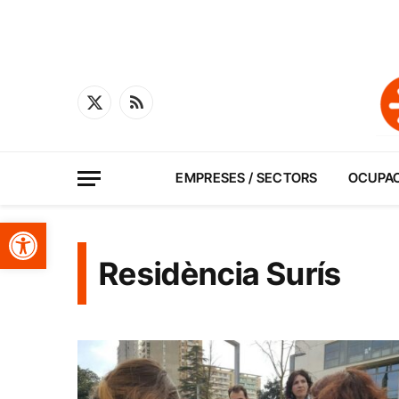
X
RSS
(Twitter)
EMPRESES / SECTORS
OCUPA
Obre la barra d'eines
Residència Surís