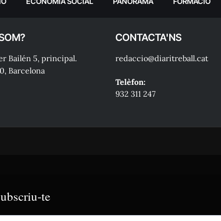
IÓ
ECONOMIA SOCIAL
PANORAMA
FORMACIÓ
 SOM?
CONTACTA'NS
r Bailén 5, principal.
redaccio@diaritreball.cat
0, Barcelona
Telèfon:
932 311 247