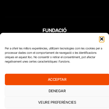
FUNDACIÓ
PERIODISME
PLURAL
Per a oferir les millors experiències, utilitzem tecnologies com les cookies per a
processar dades com el comportament de navegació o les identificacions
úniques en aquest lloc. No consentir o retirar el consentiment, pot afectar
negativament unes certes característiques i funcions.
ACCEPTAR
DENEGAR
VEURE PREFERÈNCIES
Diari del Treball, 2026