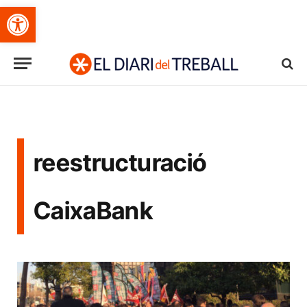
Obre la barra d'eines
reestructuració
CaixaBank