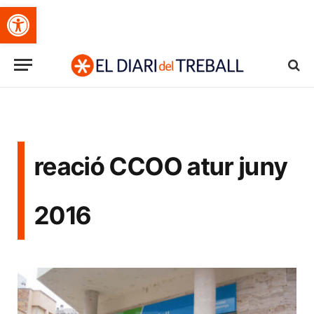
Obre la barra d'eines
reació CCOO atur juny
2016