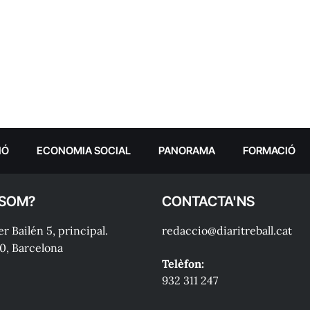
IÓ
ECONOMIA SOCIAL
PANORAMA
FORMACIÓ
 SOM?
CONTACTA'NS
r Bailén 5, principal.
redaccio@diaritreball.cat
0, Barcelona
Telèfon:
932 311 247