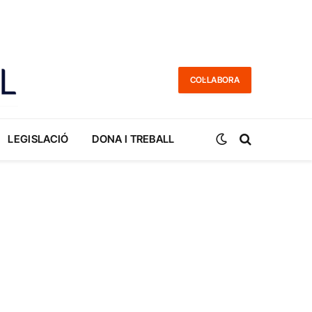
COL·LABORA
LEGISLACIÓ
DONA I TREBALL