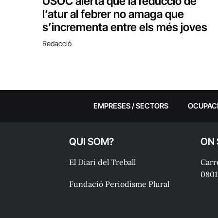
USOC alerta que la reducció de
l’atur al febrer no amaga que
s’incrementa entre els més joves
Redacció
EMPRESES / SECTORS
OCUPAC
QUI SOM?
ON
El Diari del Treball
Carre
0801
Fundació Periodisme Plural