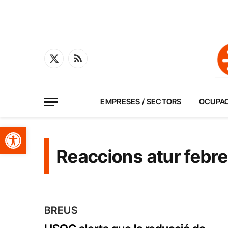
X
RSS
(Twitter)
EMPRESES / SECTORS
OCUPA
Obre la barra d'eines
Reaccions atur febr
BREUS