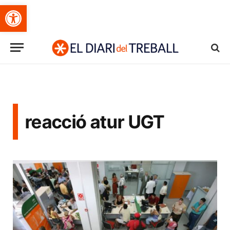
Obre la barra d'eines
reacció atur UGT