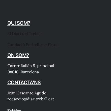
QUI SOM?
El Diari del Treball
Fundació Periodisme Plural
ON SOM?
Carrer Bailén 5, principal.
08010, Barcelona
CONTACTA'NS
Joan Cascante Agudo
redaccio@diaritreball.cat
Telèfon: