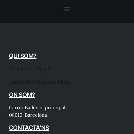
QUI SOM?
El Diari del Treball
Fundació Periodisme Plural
ON SOM?
Carrer Bailén 5, principal.
08010, Barcelona
CONTACTA'NS