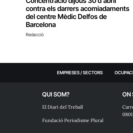
Concentració dijous 30 d’abril
contra els darrers acomiadaments
del centre Mèdic Delfos de
Barcelona
Redacció
EMPRESES / SECTORS
OCUPAC
QUI SOM?
ON
El Diari del Treball
Carre
0801
Fundació Periodisme Plural