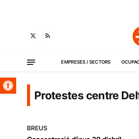
X
RSS
(Twitter)
EMPRESES / SECTORS
OCUPA
Obre la barra d'eines
Protestes centre Del
BREUS