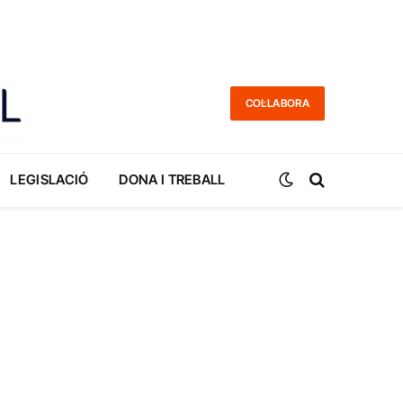
COL·LABORA
LEGISLACIÓ
DONA I TREBALL