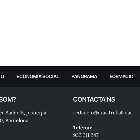
IÓ
ECONOMIA SOCIAL
PANORAMA
FORMACIÓ
 SOM?
CONTACTA'NS
r Bailén 5, principal.
redaccio@diaritreball.cat
0, Barcelona
Telèfon:
932 311 247