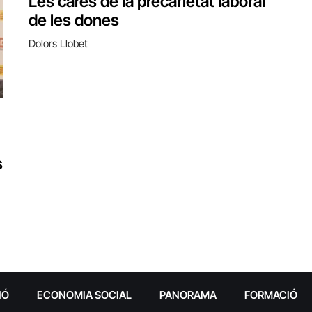
Les cares de la precarietat laboral
de les dones
Dolors Llobet
s
IÓ
ECONOMIA SOCIAL
PANORAMA
FORMACIÓ