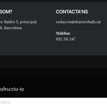
 SOM?
CONTACTA'NS
r Bailén 5, principal.
redaccio@diaritreball.cat
0, Barcelona
Telèfon:
932 311 247