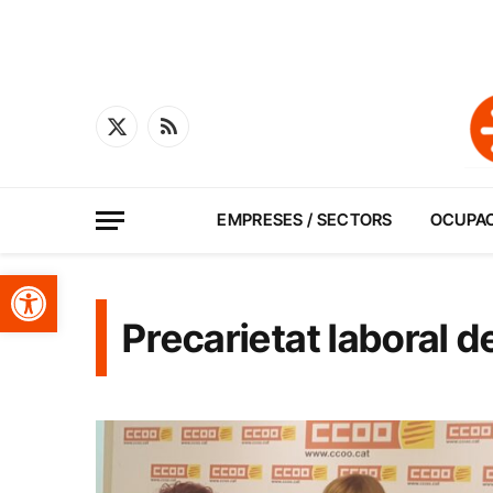
X
RSS
(Twitter)
EMPRESES / SECTORS
OCUPA
Obre la barra d'eines
Precarietat laboral d