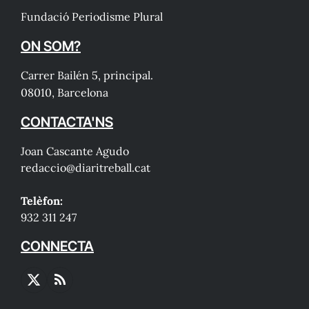
Fundació Periodisme Plural
ON SOM?
Carrer Bailén 5, principal.
08010, Barcelona
CONTACTA'NS
Joan Cascante Agudo
redaccio@diaritreball.cat
Telèfon:
932 311 247
CONNECTA
X
RSS
(Twitter)