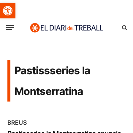
Obre la barra d'eines
Pastissseries la
Montserratina
BREUS