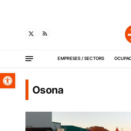
X
RSS
(Twitter)
EMPRESES / SECTORS
OCUPA
Obre la barra d'eines
Osona