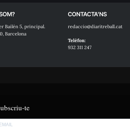
 SOM?
CONTACTA'NS
r Bailén 5, principal.
redaccio@diaritreball.cat
0, Barcelona
Telèfon:
932 311 247