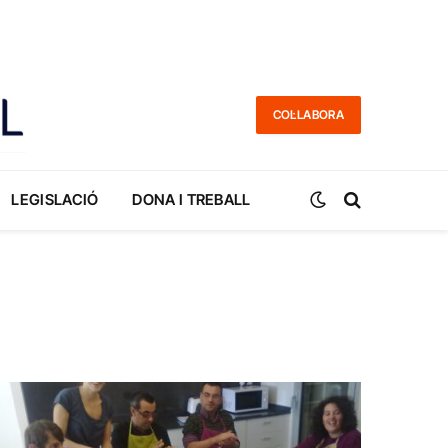
COL·LABORA
LEGISLACIÓ
DONA I TREBALL