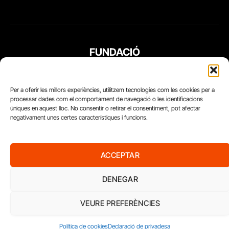
FUNDACIÓ
PERIODISME
PLURAL
Per a oferir les millors experiències, utilitzem tecnologies com les cookies per a
processar dades com el comportament de navegació o les identificacions
úniques en aquest lloc. No consentir o retirar el consentiment, pot afectar
negativament unes certes característiques i funcions.
ACCEPTAR
DENEGAR
VEURE PREFERÈNCIES
Diari del Treball, 2026
Política de cookies
Declaració de privadesa