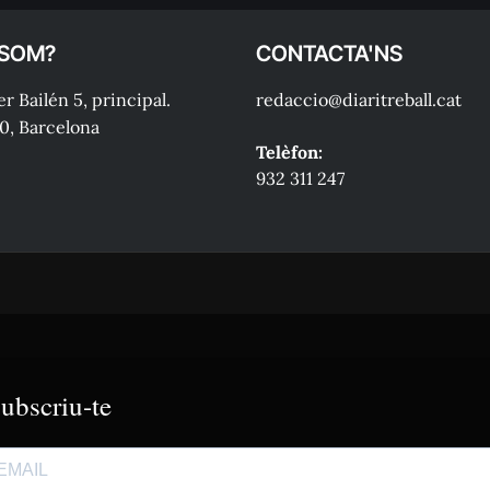
 SOM?
CONTACTA'NS
r Bailén 5, principal.
redaccio@diaritreball.cat
0, Barcelona
Telèfon:
932 311 247