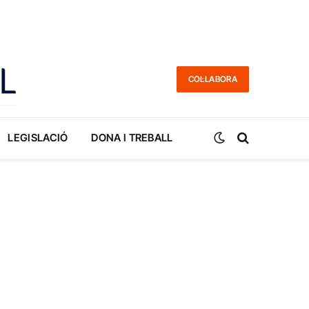
COL·LABORA
LEGISLACIÓ
DONA I TREBALL