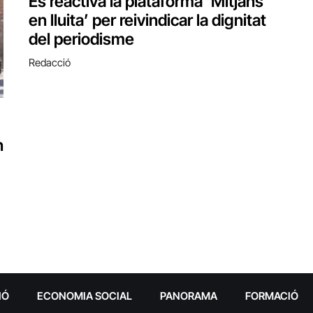
Es reactiva la plataforma ‘Mitjans
en lluita’ per reivindicar la dignitat
del periodisme
Redacció
n
IÓ
ECONOMIA SOCIAL
PANORAMA
FORMACIÓ