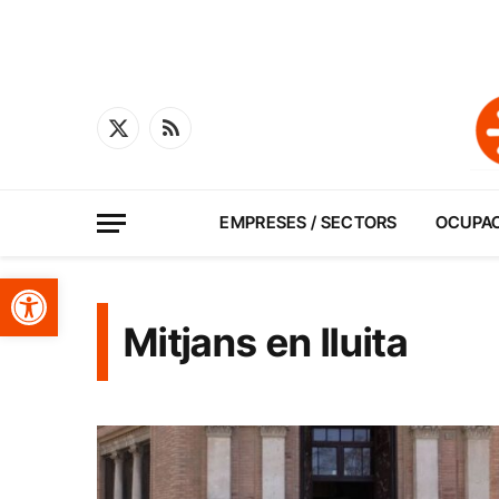
X
RSS
(Twitter)
EMPRESES / SECTORS
OCUPA
Obre la barra d'eines
Mitjans en lluita