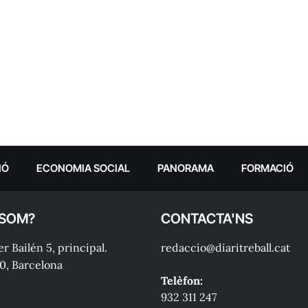
IÓ
ECONOMIA SOCIAL
PANORAMA
FORMACIÓ
 SOM?
CONTACTA'NS
r Bailén 5, principal.
redaccio@diaritreball.cat
0, Barcelona
Telèfon:
932 311 247