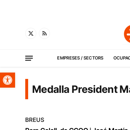
X
RSS
(Twitter)
EMPRESES / SECTORS
OCUPA
Obre la barra d'eines
Medalla President M
BREUS