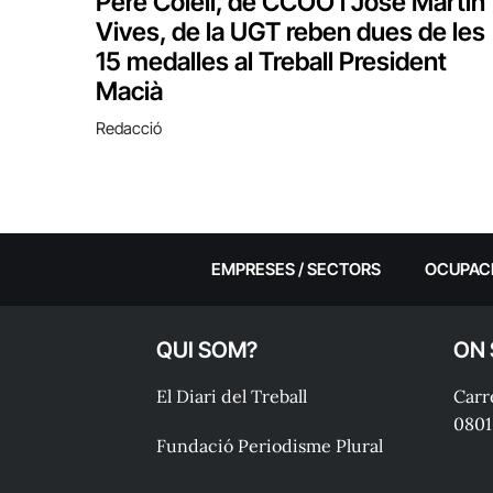
Pere Colell, de CCOO i José Martín
Vives, de la UGT reben dues de les
15 medalles al Treball President
Macià
Redacció
EMPRESES / SECTORS
OCUPAC
QUI SOM?
ON
El Diari del Treball
Carre
0801
Fundació Periodisme Plural