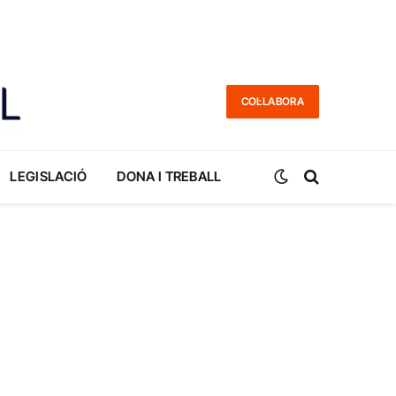
COL·LABORA
LEGISLACIÓ
DONA I TREBALL