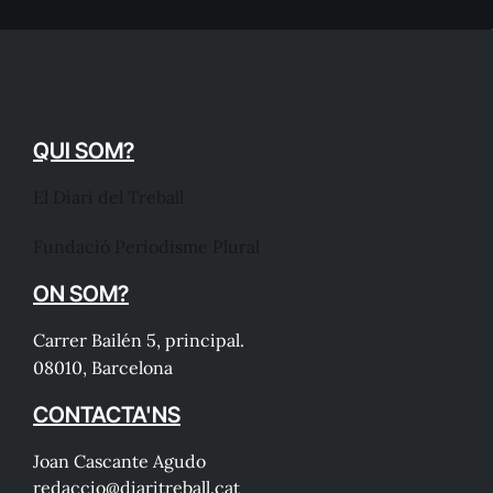
QUI SOM?
El Diari del Treball
Fundació Periodisme Plural
ON SOM?
Carrer Bailén 5, principal.
08010, Barcelona
CONTACTA'NS
Joan Cascante Agudo
redaccio@diaritreball.cat