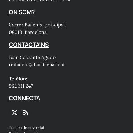
ON SOM?
Carrer Bailén 5, principal.
08010, Barcelona
CONTACTA'NS
Joan Cascante Agudo
redaccio@diaritreball.cat
Telèfon:
932 311 247
CONNECTA
X
RSS
(Twitter)
Política de privacitat