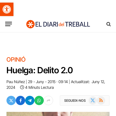
Obre la barra d'eines
OPINIÓ
Huelga: Delito 2.0
Pau Núñez
29 - Juny - 2015 · 09:14
Actualitzat:
Juny 12,
2024
4 Minuts Lectura
X
RSS
SEGUEIX-NOS
(Twitter)