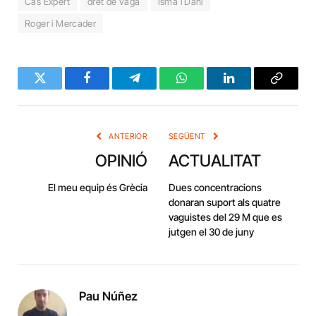
Cas Expert
dret de vaga
Isma i Dani
Roger i Mercader
Twitter
Facebook
Telegram
WhatsApp
LinkedIn
Copy
Link
ANTERIOR
SEGÜENT
OPINIÓ
ACTUALITAT
El meu equip és Grècia
Dues concentracions
donaran suport als quatre
vaguistes del 29 M que es
jutgen el 30 de juny
Pau Núñez