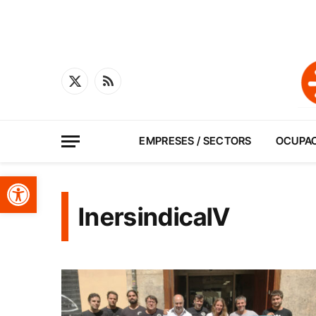
X
RSS
(Twitter)
EMPRESES / SECTORS
OCUPA
Obre la barra d'eines
InersindicalV