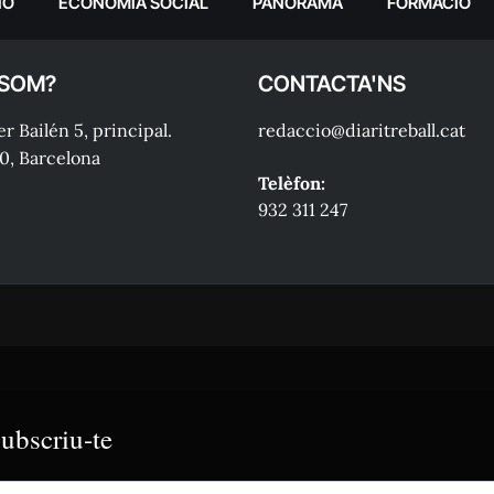
IÓ
ECONOMIA SOCIAL
PANORAMA
FORMACIÓ
 SOM?
CONTACTA'NS
r Bailén 5, principal.
redaccio@diaritreball.cat
0, Barcelona
Telèfon:
932 311 247