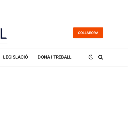
COL·LABORA
LEGISLACIÓ
DONA I TREBALL