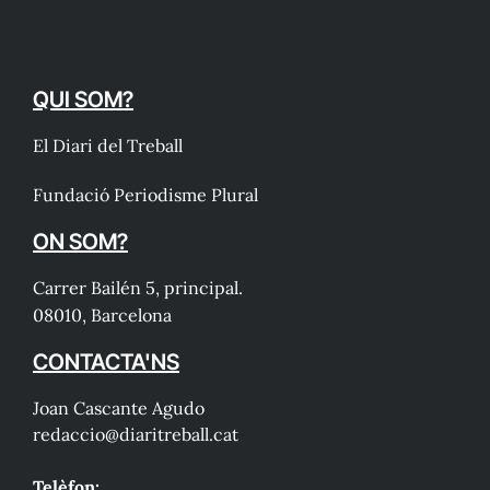
QUI SOM?
El Diari del Treball
Fundació Periodisme Plural
ON SOM?
Carrer Bailén 5, principal.
08010, Barcelona
CONTACTA'NS
Joan Cascante Agudo
redaccio@diaritreball.cat
Telèfon: