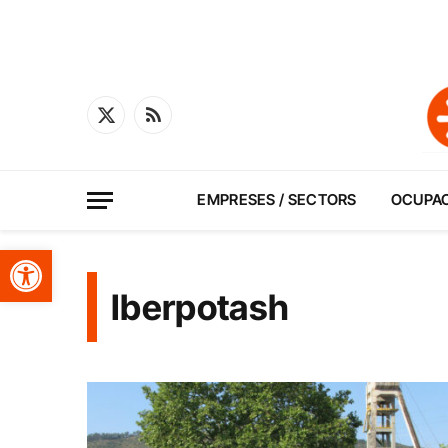
X
RSS
(Twitter)
EMPRESES / SECTORS
OCUPA
Obre la barra d'eines
Iberpotash