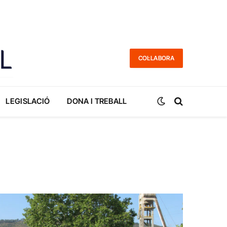
COL·LABORA
LEGISLACIÓ
DONA I TREBALL