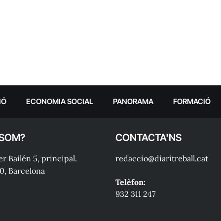
IÓ
ECONOMIA SOCIAL
PANORAMA
FORMACIÓ
 SOM?
CONTACTA'NS
r Bailén 5, principal.
redaccio@diaritreball.cat
0, Barcelona
Telèfon:
932 311 247