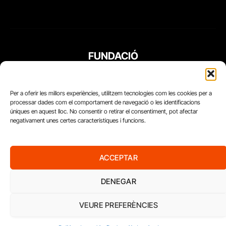
FUNDACIÓ
PERIODISME
PLURAL
Per a oferir les millors experiències, utilitzem tecnologies com les cookies per a
processar dades com el comportament de navegació o les identificacions
úniques en aquest lloc. No consentir o retirar el consentiment, pot afectar
negativament unes certes característiques i funcions.
ACCEPTAR
DENEGAR
VEURE PREFERÈNCIES
Diari del Treball, 2026