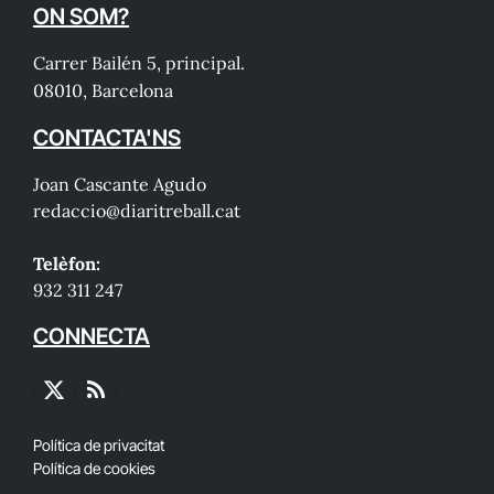
ON SOM?
Carrer Bailén 5, principal.
08010, Barcelona
CONTACTA'NS
Joan Cascante Agudo
redaccio@diaritreball.cat
Telèfon:
932 311 247
CONNECTA
X
RSS
(Twitter)
Política de privacitat
Política de cookies