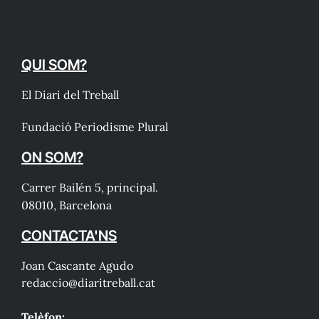
QUI SOM?
El Diari del Treball
Fundació Periodisme Plural
ON SOM?
Carrer Bailén 5, principal.
08010, Barcelona
CONTACTA'NS
Joan Cascante Agudo
redaccio@diaritreball.cat
Telèfon: