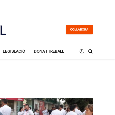
COL·LABORA
LEGISLACIÓ
DONA I TREBALL