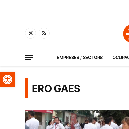
X
RSS
(Twitter)
EMPRESES / SECTORS
OCUPA
Obre la barra d'eines
ERO GAES