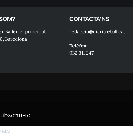
 SOM?
CONTACTA'NS
r Bailén 5, principal.
redaccio@diaritreball.cat
0, Barcelona
Telèfon:
932 311 247