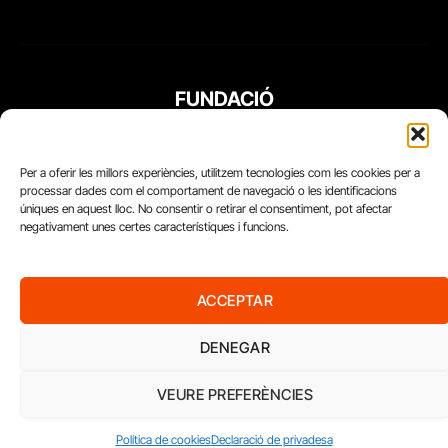
FUNDACIÓ
PERIODISME
PLURAL
Per a oferir les millors experiències, utilitzem tecnologies com les cookies per a
processar dades com el comportament de navegació o les identificacions
úniques en aquest lloc. No consentir o retirar el consentiment, pot afectar
negativament unes certes característiques i funcions.
ACCEPTAR
DENEGAR
VEURE PREFERÈNCIES
Diari del Treball, 2026
Política de cookies
Declaració de privadesa