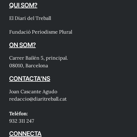
QUI SOM?
El Diari del Treball
Fundació Periodisme Plural
ON SOM?
Carrer Bailén 5, principal.
08010, Barcelona
CONTACTA'NS
Joan Cascante Agudo
redaccio@diaritreball.cat
Telèfon:
932 311 247
CONNECTA